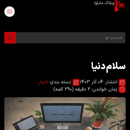
وبلاگ مایاوا
سلام دنیا
انتشار: 04 آذر 1403
دسته بندی:
اخبار
زمان خواندن:
2
دقیقه (
290
کلمه)