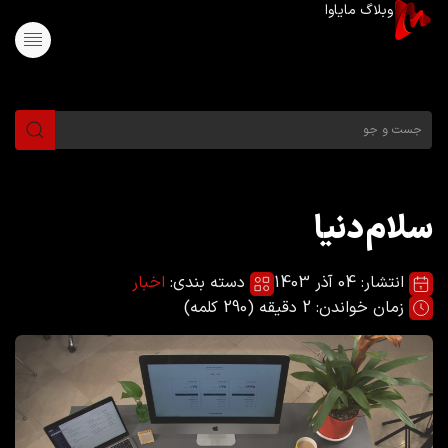
وبلاگ مایاوا
سلام دنیا
انتشار: 04 آذر 1403
دسته بندی:
اخبار
زمان خواندن:
2
دقیقه (
290
کلمه)